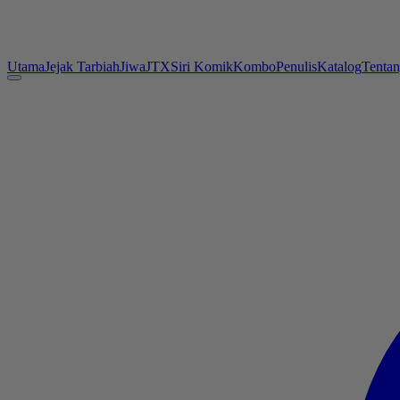
Utama
Jejak Tarbiah
Jiwa
JTX
Siri Komik
Kombo
Penulis
Katalog
Tenta