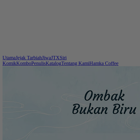
Utama
Jejak Tarbiah
Jiwa
JTX
Siri
Komik
Kombo
Penulis
Katalog
Tentang Kami
Hamka Coffee