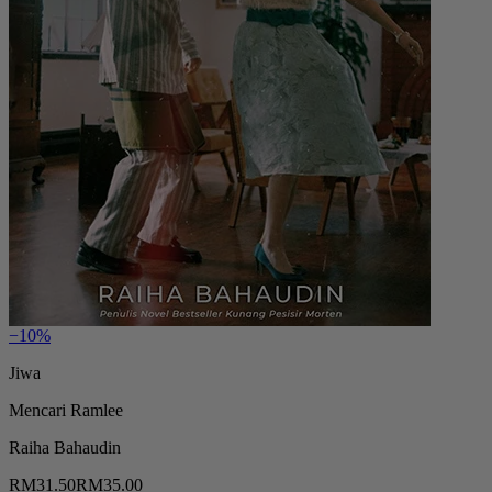
−10%
Jiwa
Mencari Ramlee
Raiha Bahaudin
RM31.50
RM35.00