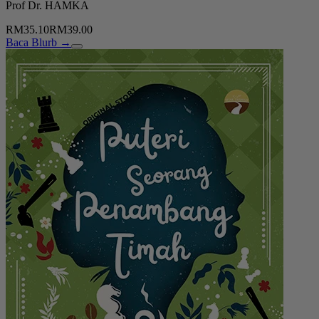
Prof Dr. HAMKA
RM35.10
RM39.00
Baca Blurb →