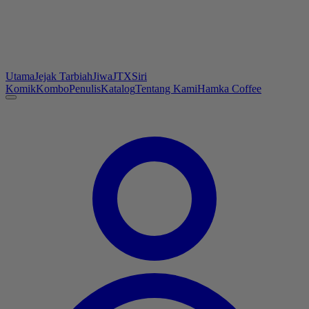
Utama
Jejak Tarbiah
Jiwa
JTX
Siri
Komik
Kombo
Penulis
Katalog
Tentang Kami
Hamka Coffee