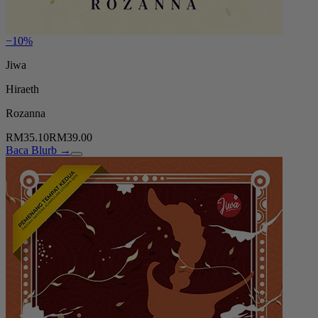
−10%
Jiwa
Hiraeth
Rozanna
RM35.10
RM39.00
Baca Blurb →