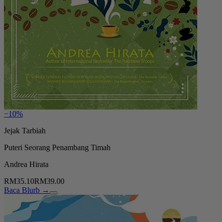
−10%
Jejak Tarbiah
Puteri Seorang Penambang Timah
Andrea Hirata
RM35.10
RM39.00
Baca Blurb →