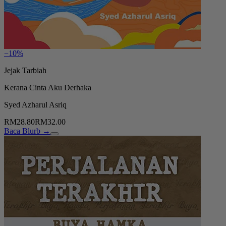
−10%
Jejak Tarbiah
Kerana Cinta Aku Derhaka
Syed Azharul Asriq
RM28.80
RM32.00
Baca Blurb →