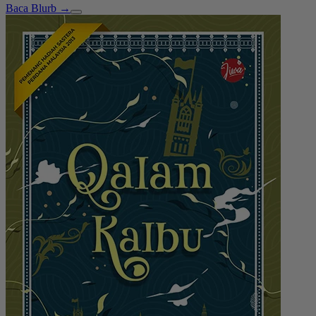
Baca Blurb →