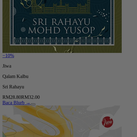
−10%
Jiwa
Qalam Kalbu
Sri Rahayu
RM28.80
RM32.00
Baca Blurb →