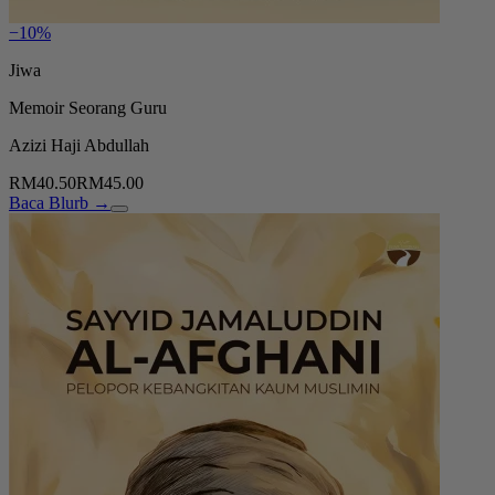
−10%
Jiwa
Memoir Seorang Guru
Azizi Haji Abdullah
RM40.50
RM45.00
Baca Blurb →