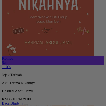
Kombo
Sale
−10%
Jejak Tarbiah
Aku Terima Nikahnya
Hasrizal Abdul Jamil
RM35.10
RM39.00
Baca Blurb →