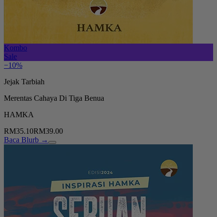
Kombo
Sale
−10%
Jejak Tarbiah
Merentas Cahaya Di Tiga Benua
HAMKA
RM35.10
RM39.00
Baca Blurb →