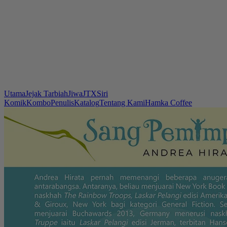
Utama
Jejak Tarbiah
Jiwa
JTX
Siri
Komik
Kombo
Penulis
Katalog
Tentang Kami
Hamka Coffee