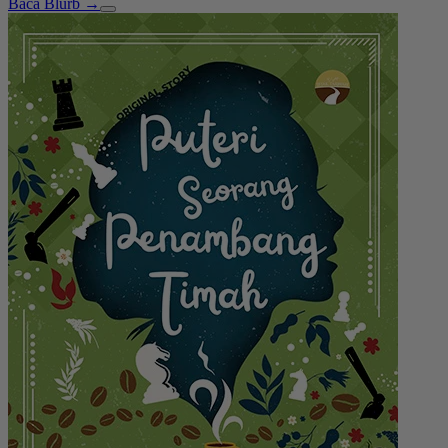
Baca Blurb →