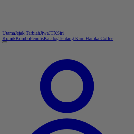
Utama
Jejak Tarbiah
Jiwa
JTX
Siri
Komik
Kombo
Penulis
Katalog
Tentang Kami
Hamka Coffee