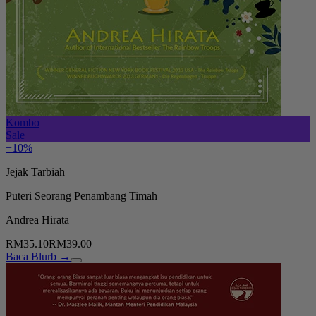
Kombo
Sale
−10%
Jejak Tarbiah
Puteri Seorang Penambang Timah
Andrea Hirata
RM35.10
RM39.00
Baca Blurb →