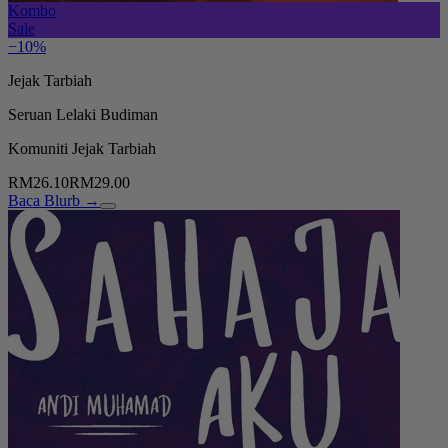
Kombo
Sale
−10%
Jejak Tarbiah
Seruan Lelaki Budiman
Komuniti Jejak Tarbiah
RM26.10
RM29.00
Baca Blurb →