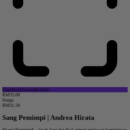
Dapatkan
Diskaun
Kombo
RM35.00
Harga
RM31.50
Sang Pemimpi
|
Andrea Hirata
*Sang Pemimpi*—kisah Arai dan Ikal, mimpi melawan kemiskinan,