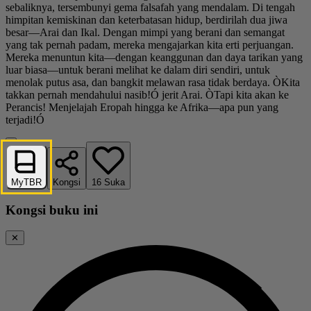
sebaliknya, tersembunyi gema falsafah yang mendalam. Di tengah
himpitan kemiskinan dan keterbatasan hidup, berdirilah dua jiwa
besar—Arai dan Ikal. Dengan mimpi yang berani dan semangat
yang tak pernah padam, mereka mengajarkan kita erti perjuangan.
Mereka menuntun kita—dengan keanggunan dan daya tarikan yang
luar biasa—untuk berani melihat ke dalam diri sendiri, untuk
menolak putus asa, dan bangkit melawan rasa tidak berdaya. ÒKita
takkan pernah mendahului nasib!Ó jerit Arai. ÒTapi kita akan ke
Perancis! Menjelajah Eropah hingga ke Afrika—apa pun yang
terjadi!Ó
MyTBR
Kongsi
16
Suka
Kongsi buku ini
✕