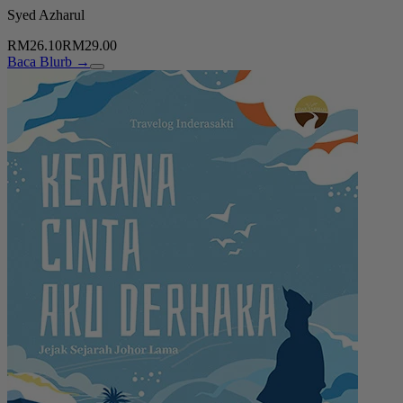
Syed Azharul
RM26.10
RM29.00
Baca Blurb →