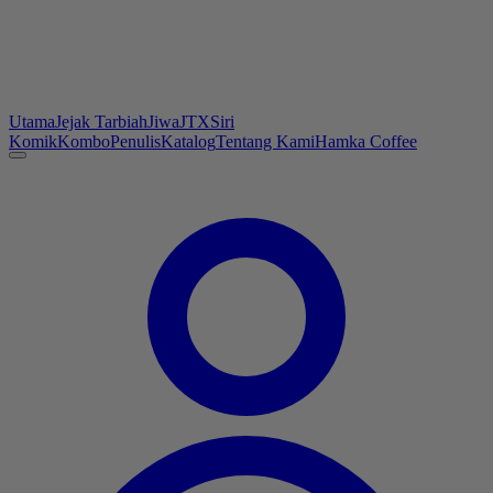
Utama
Jejak Tarbiah
Jiwa
JTX
Siri
Komik
Kombo
Penulis
Katalog
Tentang Kami
Hamka Coffee