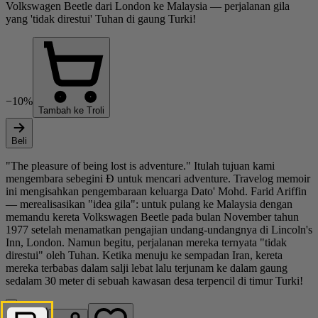
Volkswagen Beetle dari London ke Malaysia — perjalanan gila
yang 'tidak direstui' Tuhan di gaung Turki!
−10%
Tambah ke Troli
Beli
"The pleasure of being lost is adventure." Itulah tujuan kami
mengembara sebegini Ð untuk mencari adventure. Travelog memoir
ini mengisahkan pengembaraan keluarga Dato' Mohd. Farid Ariffin
— merealisasikan "idea gila": untuk pulang ke Malaysia dengan
memandu kereta Volkswagen Beetle pada bulan November tahun
1977 setelah menamatkan pengajian undang-undangnya di Lincoln's
Inn, London. Namun begitu, perjalanan mereka ternyata "tidak
direstui" oleh Tuhan. Ketika menuju ke sempadan Iran, kereta
mereka terbabas dalam salji lebat lalu terjunam ke dalam gaung
sedalam 30 meter di sebuah kawasan desa terpencil di timur Turki!