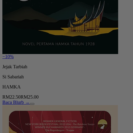
−10%
Jejak Tarbiah
Si Sabariah
HAMKA
RM22.50
RM25.00
Baca Blurb →