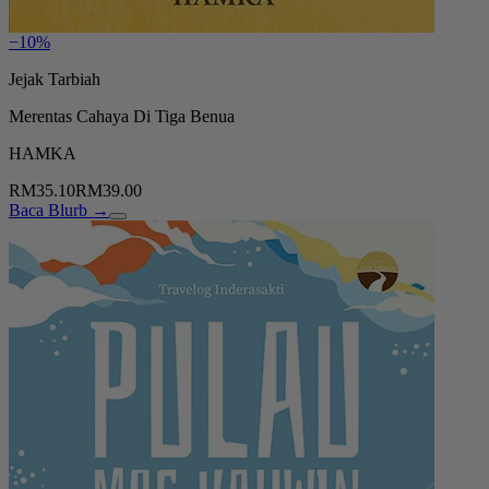
−10%
Jejak Tarbiah
Merentas Cahaya Di Tiga Benua
HAMKA
RM35.10
RM39.00
Baca Blurb →