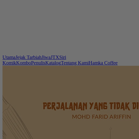
Utama
Jejak Tarbiah
Jiwa
JTX
Siri
Komik
Kombo
Penulis
Katalog
Tentang Kami
Hamka Coffee