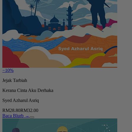
−10%
Jejak Tarbiah
Kerana Cinta Aku Derhaka
Syed Azharul Asriq
RM28.80
RM32.00
Baca Blurb →