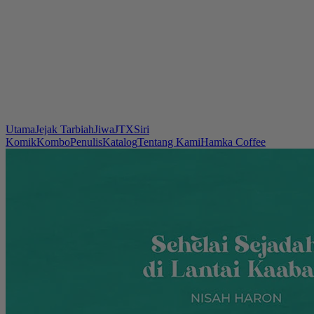
Utama
Jejak Tarbiah
Jiwa
JTX
Siri
Komik
Kombo
Penulis
Katalog
Tentang Kami
Hamka Coffee