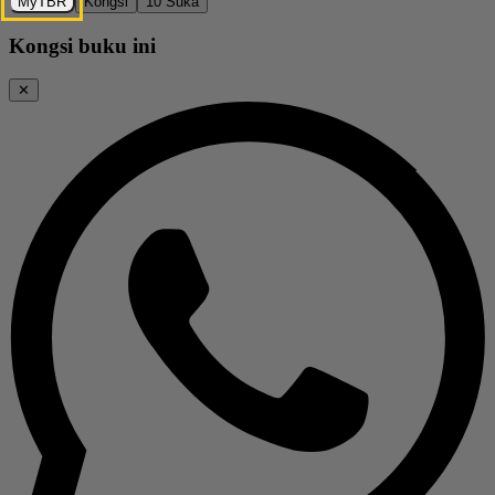
MyTBR
Kongsi
10
Suka
Kongsi buku ini
✕