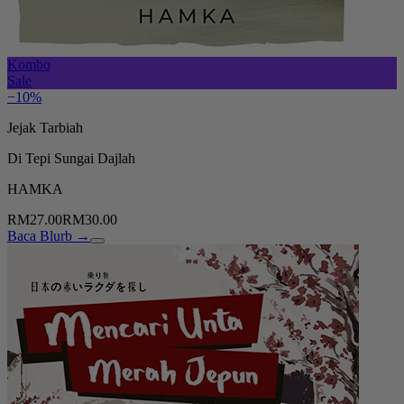
Kombo
Sale
−10%
Jejak Tarbiah
Di Tepi Sungai Dajlah
HAMKA
RM27.00
RM30.00
Baca Blurb →