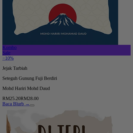
Kombo
Sale
−10%
Jejak Tarbiah
Seteguh Gunung Fuji Berdiri
Mohd Hariri Mohd Daud
RM25.20
RM28.00
Baca Blurb →