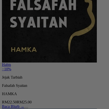
Habis
−10%
Jejak Tarbiah
Falsafah Syaitan
HAMKA
RM22.50
RM25.00
Baca Blurb →