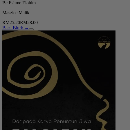
Be Eshme Elohim
Maszlee Malik
RM25.20
RM28.00
Baca Blurb →