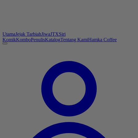
Utama
Jejak Tarbiah
Jiwa
JTX
Siri
Komik
Kombo
Penulis
Katalog
Tentang Kami
Hamka Coffee