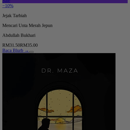
Sale
−10%
Jejak Tarbiah
Mencari Unta Merah Jepun
Abdullah Bukhari
RM31.50
RM35.00
Baca Blurb →