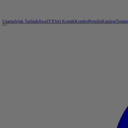
Utama
Jejak Tarbiah
Jiwa
JTX
Siri Komik
Kombo
Penulis
Katalog
Tenta