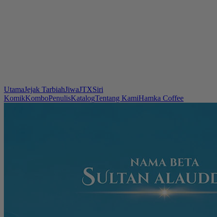
Utama
Jejak Tarbiah
Jiwa
JTX
Siri
Komik
Kombo
Penulis
Katalog
Tentang Kami
Hamka Coffee