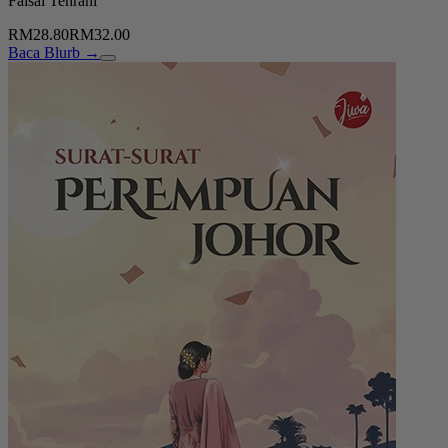
Faisal Tehrani
RM28.80
RM32.00
Baca Blurb →