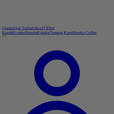
Utama
Jejak Tarbiah
Jiwa
JTX
Siri
Komik
Kombo
Penulis
Katalog
Tentang Kami
Hamka Coffee