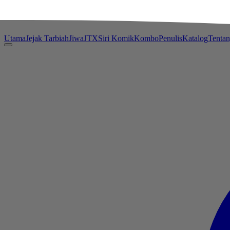
Utama
Jejak Tarbiah
Jiwa
JTX
Siri Komik
Kombo
Penulis
Katalog
Tenta