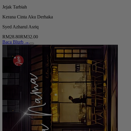
Jejak Tarbiah
Kerana Cinta Aku Derhaka
Syed Azharul Asriq
RM28.80
RM32.00
Baca Blurb →