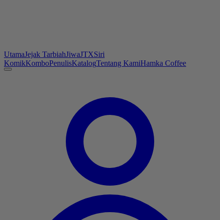
Utama
Jejak Tarbiah
Jiwa
JTX
Siri
Komik
Kombo
Penulis
Katalog
Tentang Kami
Hamka Coffee