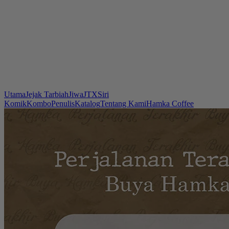
Utama
Jejak Tarbiah
Jiwa
JTX
Siri
Komik
Kombo
Penulis
Katalog
Tentang Kami
Hamka Coffee