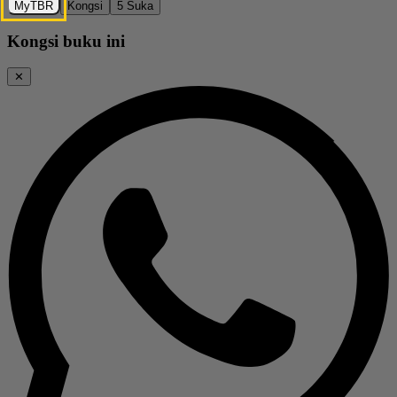
MyTBR
Kongsi
5
Suka
Kongsi buku ini
✕