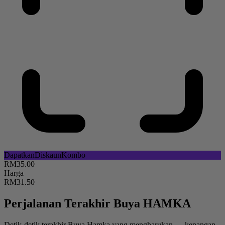
Dapatkan
Diskaun
Kombo
RM35.00
Harga
RM31.50
Perjalanan Terakhir Buya HAMKA
Detik-detik terakhir Buya Hamka yang mengharukan — kenangan