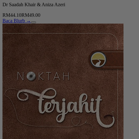
Dr Saadah Khair & Aniza Azeri
RM44.10
RM49.00
Baca Blurb →