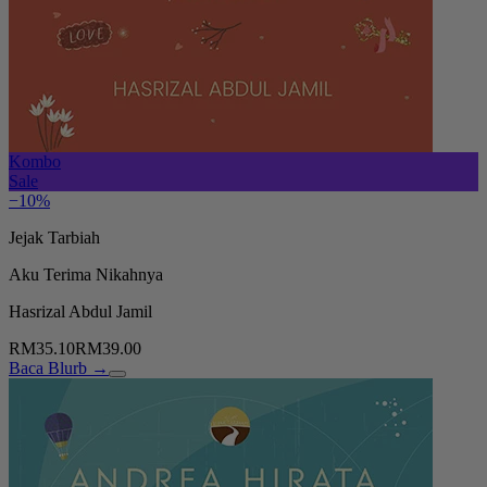
Kombo
Sale
−10%
Jejak Tarbiah
Aku Terima Nikahnya
Hasrizal Abdul Jamil
RM35.10
RM39.00
Baca Blurb →