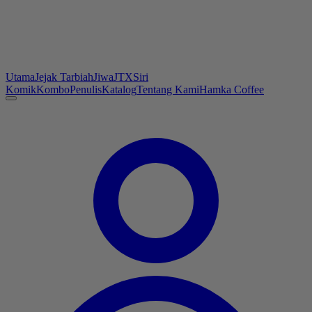
Utama
Jejak Tarbiah
Jiwa
JTX
Siri
Komik
Kombo
Penulis
Katalog
Tentang Kami
Hamka Coffee