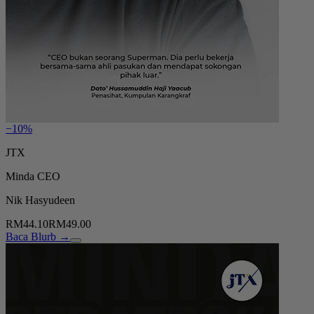
−10%
JTX
Minda CEO
Nik Hasyudeen
RM44.10
RM49.00
Baca Blurb →