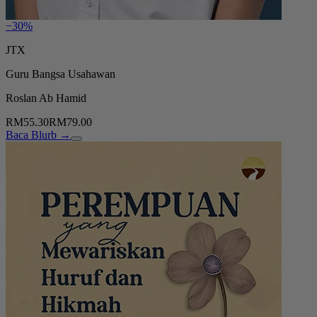
−30%
JTX
Guru Bangsa Usahawan
Roslan Ab Hamid
RM55.30
RM79.00
Baca Blurb →