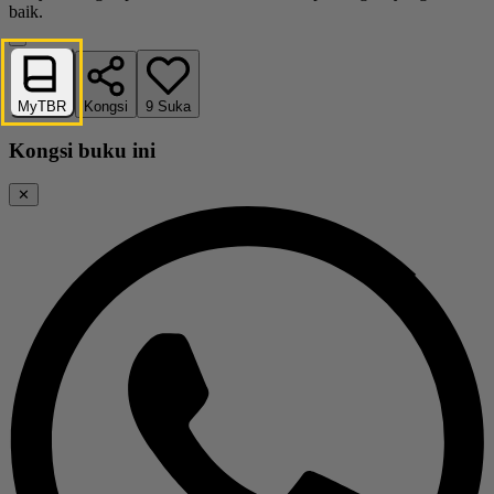
baik.
MyTBR
Kongsi
9
Suka
Kongsi buku ini
✕