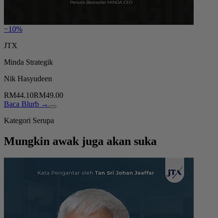
−10%
JTX
Minda Strategik
Nik Hasyudeen
RM44.10
RM49.00
Baca Blurb →
Kategori Serupa
Mungkin awak juga akan suka