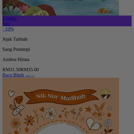
Kombo
Sale
−10%
Jejak Tarbiah
Sang Pemimpi
Andrea Hirata
RM31.50
RM35.00
Baca Blurb →