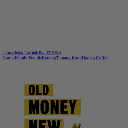
Utama
Jejak Tarbiah
Jiwa
JTX
Siri
Komik
Kombo
Penulis
Katalog
Tentang Kami
Hamka Coffee