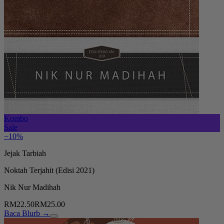
Kombo
Sale
−10%
Jejak Tarbiah
Noktah Terjahit (Edisi 2021)
Nik Nur Madihah
RM22.50
RM25.00
Baca Blurb →