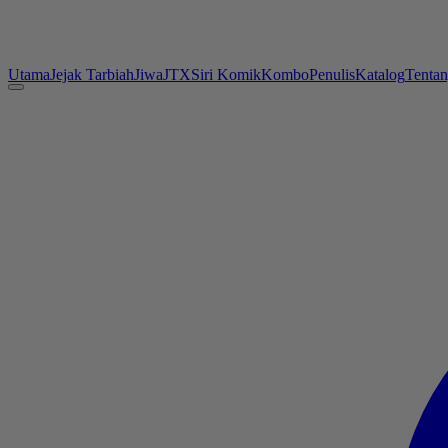
Utama
Jejak Tarbiah
Jiwa
JTX
Siri Komik
Kombo
Penulis
Katalog
Tenta