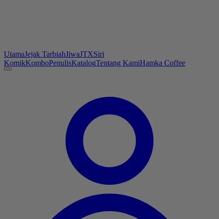
Utama
Jejak Tarbiah
Jiwa
JTX
Siri
Komik
Kombo
Penulis
Katalog
Tentang Kami
Hamka Coffee