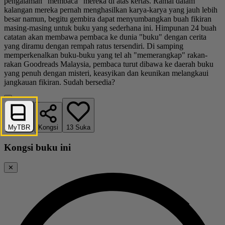
pengalaman "membaca" mereka di atas kertas. Ramai dalam
kalangan mereka pernah menghasilkan karya-karya yang jauh lebih
besar namun, begitu gembira dapat menyumbangkan buah fikiran
masing-masing untuk buku yang sederhana ini. Himpunan 24 buah
catatan akan membawa pembaca ke dunia "buku" dengan cerita
yang diramu dengan rempah ratus tersendiri. Di samping
memperkenalkan buku-buku yang tel ah "memerangkap" rakan-
rakan Goodreads Malaysia, pembaca turut dibawa ke daerah buku
yang penuh dengan misteri, keasyikan dan keunikan melangkaui
jangkauan fikiran. Sudah bersedia?
MyTBR
Kongsi
13
Suka
Kongsi buku ini
✕