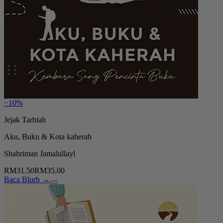
−10%
Jejak Tarbiah
Aku, Buku & Kota kaherah
Shahriman Jamalullayl
RM31.50
RM35.00
Baca Blurb →