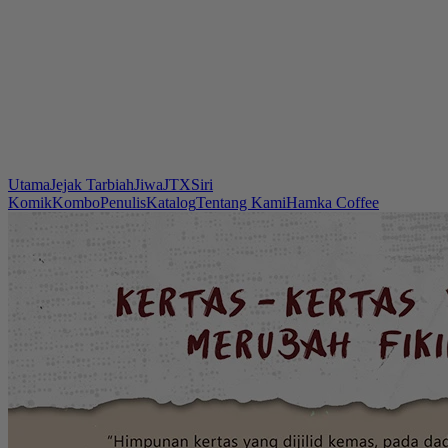
Utama
Jejak Tarbiah
Jiwa
JTX
Siri
Komik
Kombo
Penulis
Katalog
Tentang Kami
Hamka Coffee