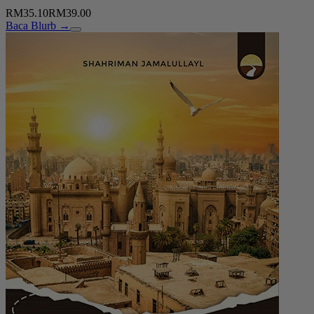
RM35.10
RM39.00
Baca Blurb →