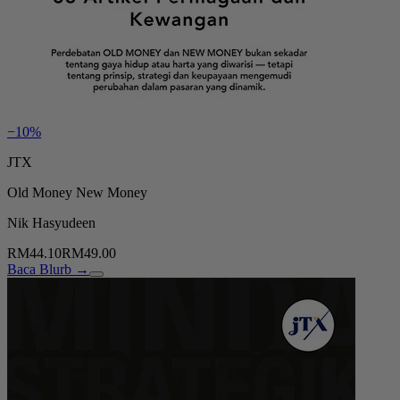
−10%
JTX
Old Money New Money
Nik Hasyudeen
RM44.10
RM49.00
Baca Blurb →