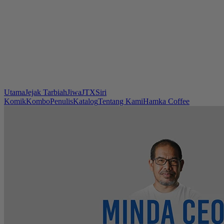
Utama
Jejak Tarbiah
Jiwa
JTX
Siri
Komik
Kombo
Penulis
Katalog
Tentang Kami
Hamka Coffee