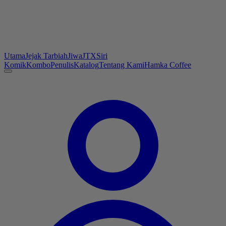
Utama
Jejak Tarbiah
Jiwa
JTX
Siri
Komik
Kombo
Penulis
Katalog
Tentang Kami
Hamka Coffee