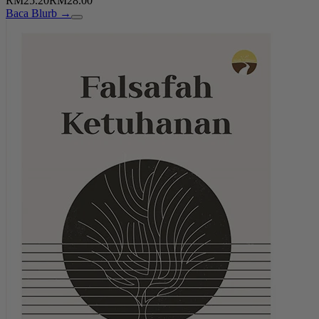
RM25.20
RM28.00
Baca Blurb →