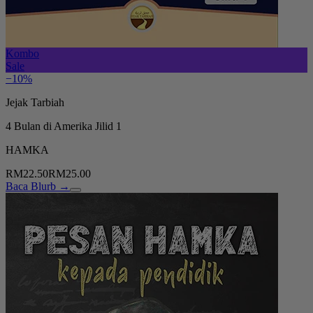
Kombo
Sale
−10%
Jejak Tarbiah
4 Bulan di Amerika Jilid 1
HAMKA
RM22.50
RM25.00
Baca Blurb →