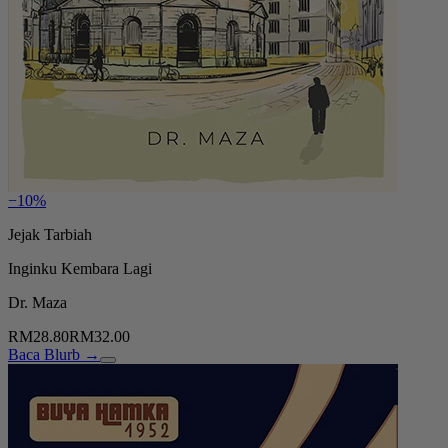
−10%
Jejak Tarbiah
Inginku Kembara Lagi
Dr. Maza
RM28.80
RM32.00
Baca Blurb →