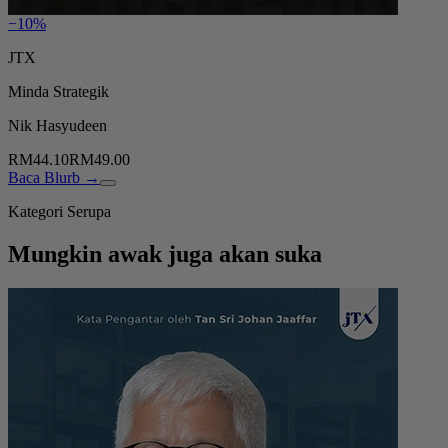
−10%
JTX
Minda Strategik
Nik Hasyudeen
RM44.10
RM49.00
Baca Blurb →
Kategori Serupa
Mungkin awak juga akan suka