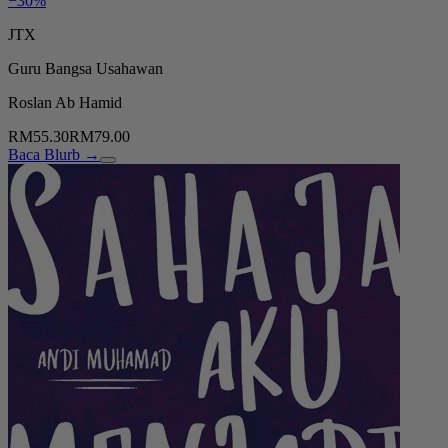
−30%
JTX
Guru Bangsa Usahawan
Roslan Ab Hamid
RM55.30
RM79.00
Baca Blurb →