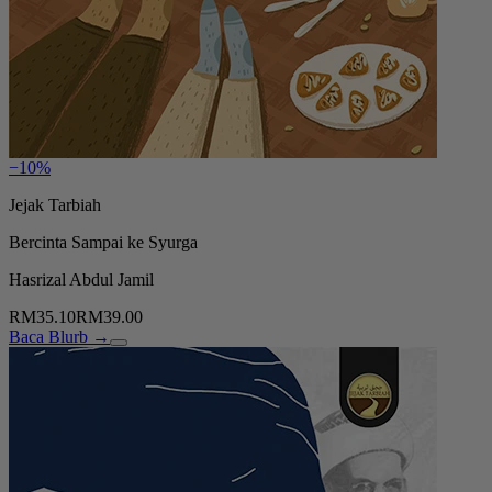
−10%
Jejak Tarbiah
Bercinta Sampai ke Syurga
Hasrizal Abdul Jamil
RM35.10
RM39.00
Baca Blurb →