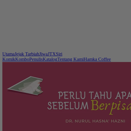
Utama
Jejak Tarbiah
Jiwa
JTX
Siri
Komik
Kombo
Penulis
Katalog
Tentang Kami
Hamka Coffee