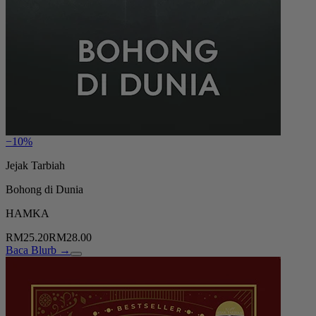
−10%
Jejak Tarbiah
Bohong di Dunia
HAMKA
RM25.20
RM28.00
Baca Blurb →