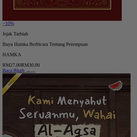
−10%
Jejak Tarbiah
Buya Hamka Berbicara Tentang Perempuan
HAMKA
RM27.00
RM30.00
Baca Blurb →