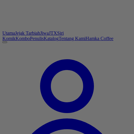
Utama
Jejak Tarbiah
Jiwa
JTX
Siri
Komik
Kombo
Penulis
Katalog
Tentang Kami
Hamka Coffee