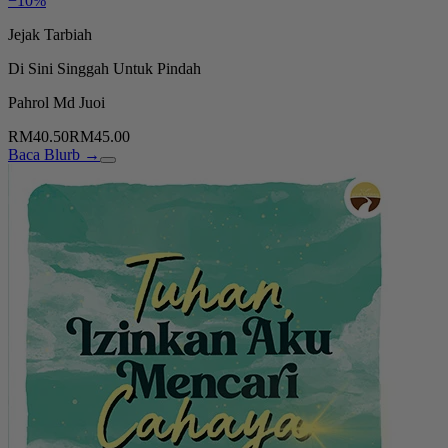
−10%
Jejak Tarbiah
Di Sini Singgah Untuk Pindah
Pahrol Md Juoi
RM40.50
RM45.00
Baca Blurb →