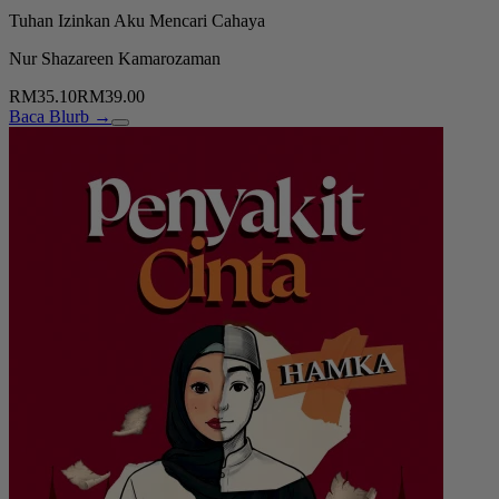
Tuhan Izinkan Aku Mencari Cahaya
Nur Shazareen Kamarozaman
RM35.10
RM39.00
Baca Blurb →