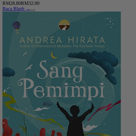
RM28.80
RM32.00
Baca Blurb →