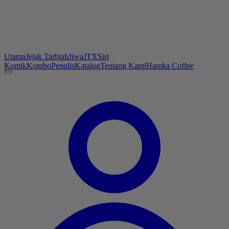
Utama
Jejak Tarbiah
Jiwa
JTX
Siri
Komik
Kombo
Penulis
Katalog
Tentang Kami
Hamka Coffee