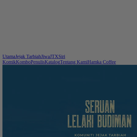
Utama
Jejak Tarbiah
Jiwa
JTX
Siri
Komik
Kombo
Penulis
Katalog
Tentang Kami
Hamka Coffee