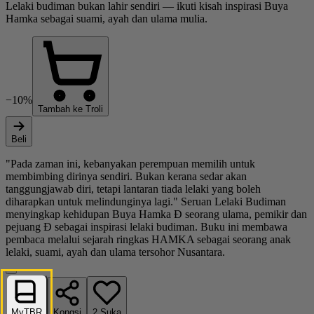
Lelaki budiman bukan lahir sendiri — ikuti kisah inspirasi Buya
Hamka sebagai suami, ayah dan ulama mulia.
−10%
Tambah ke Troli
Beli
"Pada zaman ini, kebanyakan perempuan memilih untuk
membimbing dirinya sendiri. Bukan kerana sedar akan
tanggungjawab diri, tetapi lantaran tiada lelaki yang boleh
diharapkan untuk melindunginya lagi." Seruan Lelaki Budiman
menyingkap kehidupan Buya Hamka Ð seorang ulama, pemikir dan
pejuang Ð sebagai inspirasi lelaki budiman. Buku ini membawa
pembaca melalui sejarah ringkas HAMKA sebagai seorang anak
lelaki, suami, ayah dan ulama tersohor Nusantara.
MyTBR
Kongsi
2
Suka