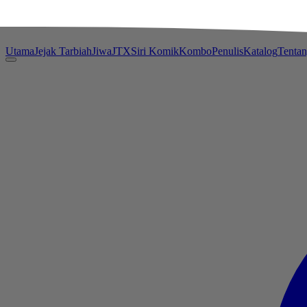
Utama
Jejak Tarbiah
Jiwa
JTX
Siri Komik
Kombo
Penulis
Katalog
Tenta