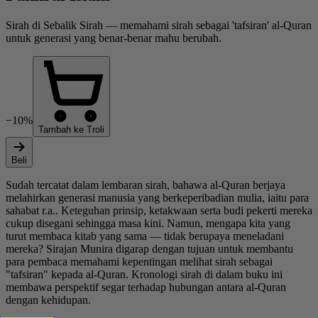
Sirah di Sebalik Sirah — memahami sirah sebagai 'tafsiran' al-Quran
untuk generasi yang benar-benar mahu berubah.
−10%
Tambah ke Troli
Beli
Sudah tercatat dalam lembaran sirah, bahawa al-Quran berjaya
melahirkan generasi manusia yang berkeperibadian mulia, iaitu para
sahabat r.a.. Keteguhan prinsip, ketakwaan serta budi pekerti mereka
cukup disegani sehingga masa kini. Namun, mengapa kita yang
turut membaca kitab yang sama — tidak berupaya meneladani
mereka? Sirajan Munira digarap dengan tujuan untuk membantu
para pembaca memahami kepentingan melihat sirah sebagai
"tafsiran" kepada al-Quran. Kronologi sirah di dalam buku ini
membawa perspektif segar terhadap hubungan antara al-Quran
dengan kehidupan.