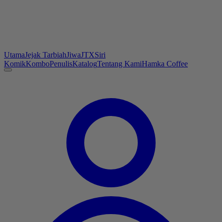
Utama
Jejak Tarbiah
Jiwa
JTX
Siri
Komik
Kombo
Penulis
Katalog
Tentang Kami
Hamka Coffee