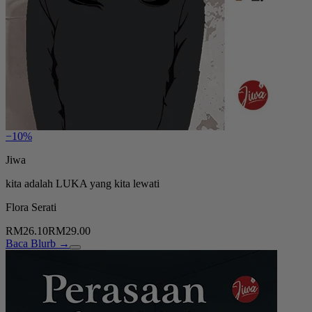
−10%
Jiwa
kita adalah LUKA yang kita lewati
Flora Serati
RM26.10
RM29.00
Baca Blurb →