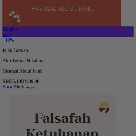
Kombo
Sale
−10%
Jejak Tarbiah
Aku Terima Nikahnya
Hasrizal Abdul Jamil
RM35.10
RM39.00
Baca Blurb →