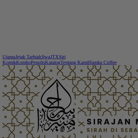
Utama
Jejak Tarbiah
Jiwa
JTX
Siri
Komik
Kombo
Penulis
Katalog
Tentang Kami
Hamka Coffee