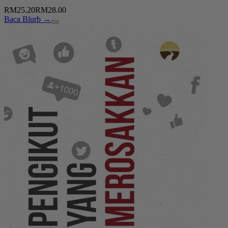
RM25.20
RM28.00
Baca Blurb →