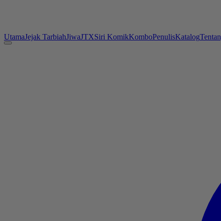
Utama
Jejak Tarbiah
Jiwa
JTX
Siri Komik
Kombo
Penulis
Katalog
Tenta