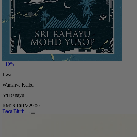
−10%
Jiwa
Warisnya Kalbu
Sri Rahayu
RM26.10
RM29.00
Baca Blurb →