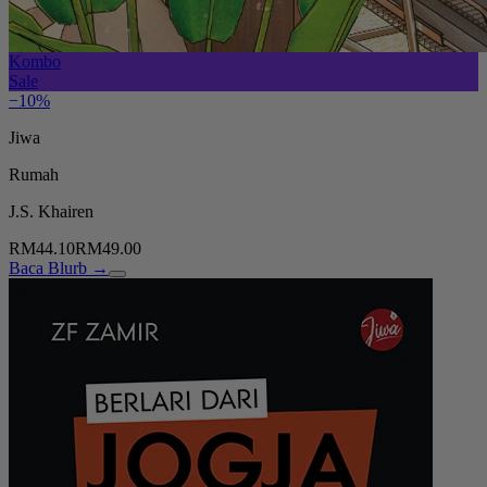
Kombo
Sale
−10%
Jiwa
Rumah
J.S. Khairen
RM44.10
RM49.00
Baca Blurb →