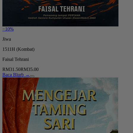
−10%
Jiwa
1511H (Kombat)
Faisal Tehrani
RM31.50
RM35.00
Baca Blurb →