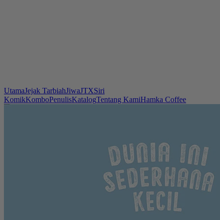
Utama
Jejak Tarbiah
Jiwa
JTX
Siri
Komik
Kombo
Penulis
Katalog
Tentang Kami
Hamka Coffee