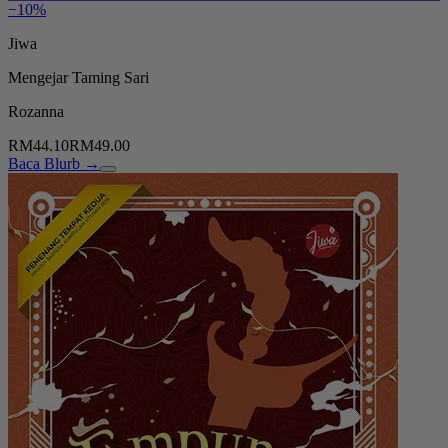
−10%
Jiwa
Mengejar Taming Sari
Rozanna
RM44.10
RM49.00
Baca Blurb →