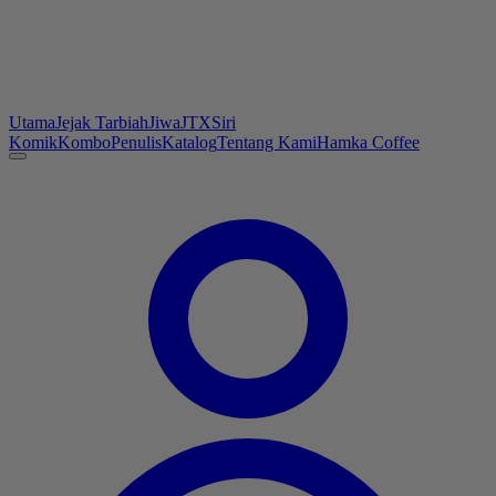
Utama
Jejak Tarbiah
Jiwa
JTX
Siri
Komik
Kombo
Penulis
Katalog
Tentang Kami
Hamka Coffee