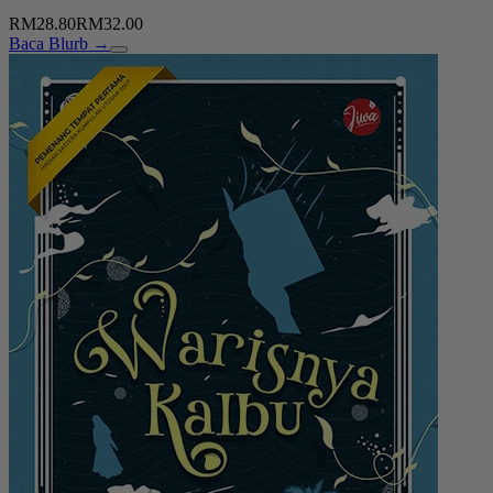
RM28.80
RM32.00
Baca Blurb →