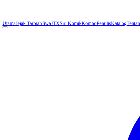
Utama
Jejak Tarbiah
Jiwa
JTX
Siri Komik
Kombo
Penulis
Katalog
Tenta