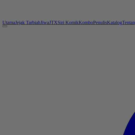
Utama
Jejak Tarbiah
Jiwa
JTX
Siri Komik
Kombo
Penulis
Katalog
Tenta