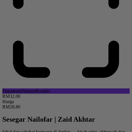
Dapatkan
Diskaun
Kombo
RM32.00
Harga
RM28.80
Sesegar Nailofar
|
Zaid Akhtar
Iqbal dan sahabat berjuang di Jordan — kisah cinta, ukhuwah dan