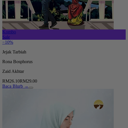
Kombo
Sale
−10%
Jejak Tarbiah
Rona Bosphorus
Zaid Akhtar
RM26.10
RM29.00
Baca Blurb →