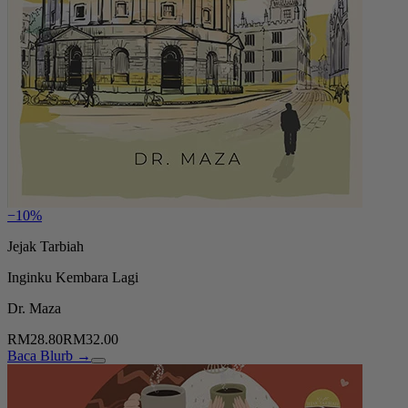
−10%
Jejak Tarbiah
Inginku Kembara Lagi
Dr. Maza
RM28.80
RM32.00
Baca Blurb →