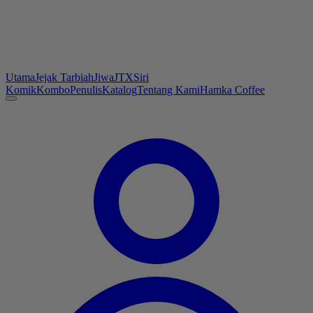
Utama
Jejak Tarbiah
Jiwa
JTX
Siri
Komik
Kombo
Penulis
Katalog
Tentang Kami
Hamka Coffee