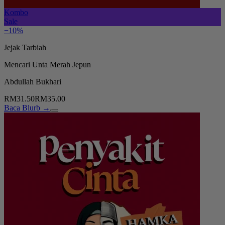
Kombo
Sale
−10%
Jejak Tarbiah
Mencari Unta Merah Jepun
Abdullah Bukhari
RM31.50
RM35.00
Baca Blurb →