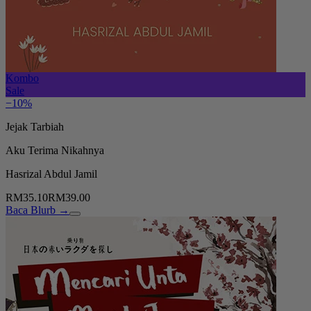
Kombo
Sale
−10%
Jejak Tarbiah
Aku Terima Nikahnya
Hasrizal Abdul Jamil
RM35.10
RM39.00
Baca Blurb →