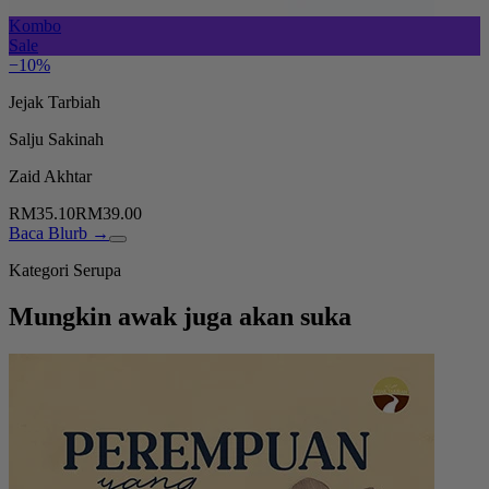
Kombo
Sale
−10%
Jejak Tarbiah
Salju Sakinah
Zaid Akhtar
RM35.10
RM39.00
Baca Blurb →
Kategori Serupa
Mungkin awak juga akan suka