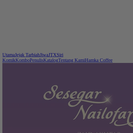
Utama
Jejak Tarbiah
Jiwa
JTX
Siri
Komik
Kombo
Penulis
Katalog
Tentang Kami
Hamka Coffee