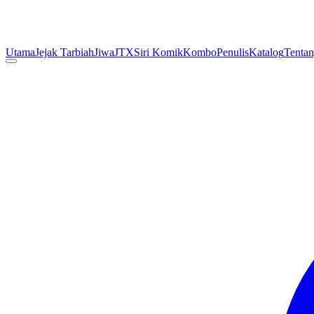
Utama
Jejak Tarbiah
Jiwa
JTX
Siri Komik
Kombo
Penulis
Katalog
Tenta