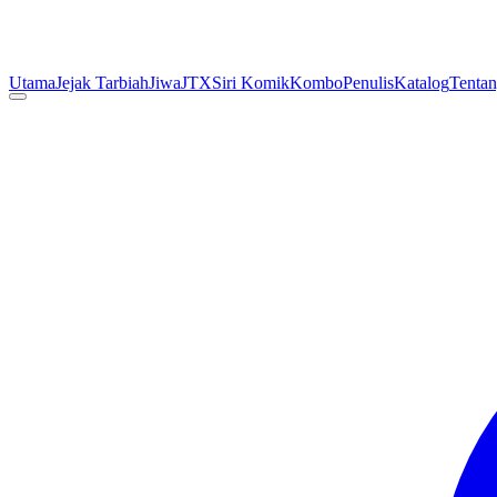
Utama
Jejak Tarbiah
Jiwa
JTX
Siri Komik
Kombo
Penulis
Katalog
Tenta