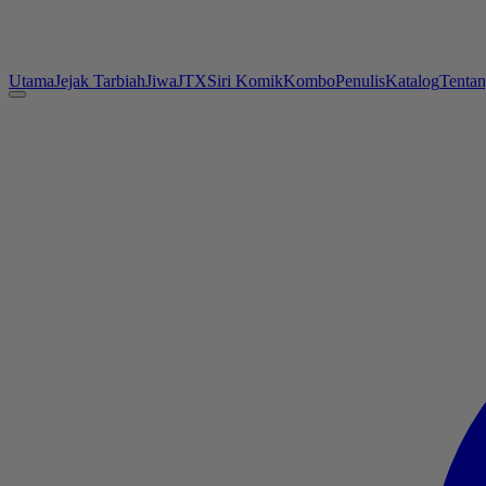
Utama
Jejak Tarbiah
Jiwa
JTX
Siri Komik
Kombo
Penulis
Katalog
Tenta