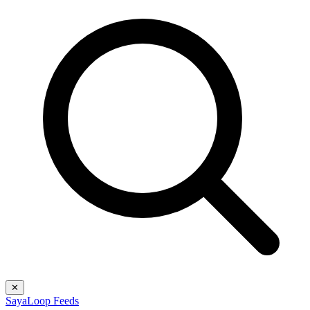
✕
Saya
Loop Feeds