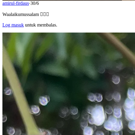
amirul-firdaus
·
30/6
Waalaikumussalam 🙋🏻‍♂️
Log masuk
untuk membalas.