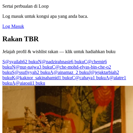
Sertai perbualan di Loop
Log masuk untuk kongsi apa yang anda baca.
Log Masuk
Rakan TBR
Jelajah profil & wishlist rakan — klik untuk hadiahkan buku
S
@syailah
62 buku
N
@nadzirahnasir
6 buku
C
@chemir
6
buku
N
@nur-najwa
3 buku
C
@che-mohd-elyas-bin-che-o
2
buku
S
@ssufiyyah
2 buku
A
@ainamaz_
2 buku
J
@jejaktarbiah
2
buku
K
@kaknor_sakinahamid
1 buku
C
@cahaya
1 buku
A
@alatre
1
buku
A
@aiaoaii
1 buku