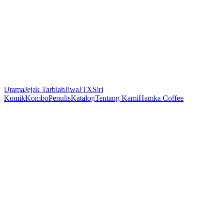
Utama
Jejak Tarbiah
Jiwa
JTX
Siri
Komik
Kombo
Penulis
Katalog
Tentang Kami
Hamka Coffee