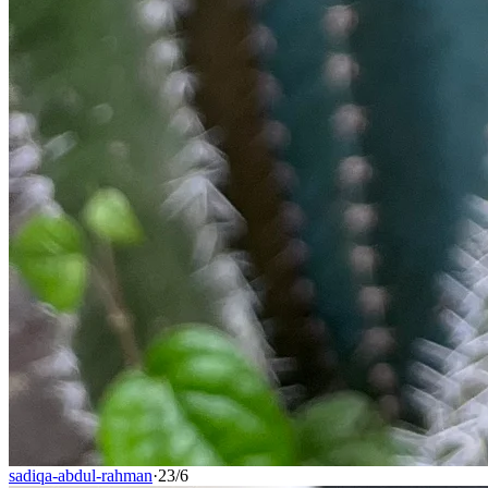
sadiqa-abdul-rahman
·
23/6