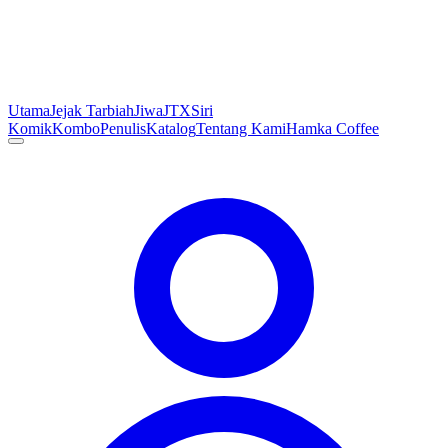
Utama
Jejak Tarbiah
Jiwa
JTX
Siri
Komik
Kombo
Penulis
Katalog
Tentang Kami
Hamka Coffee