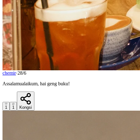
chemir
·
28/6
Assalamualaikum, hai geng buku!
1
1
Kongsi