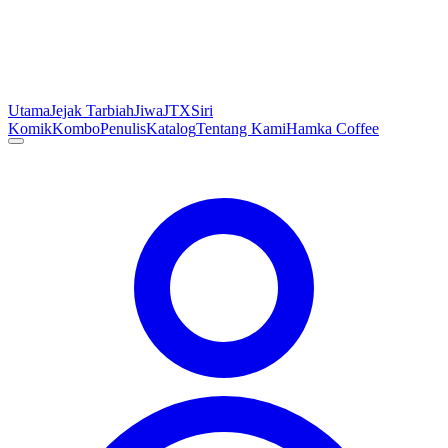
Utama
Jejak Tarbiah
Jiwa
JTX
Siri
Komik
Kombo
Penulis
Katalog
Tentang Kami
Hamka Coffee