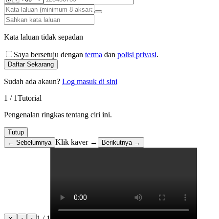
Kata laluan tidak sepadan
Saya bersetuju dengan
terma
dan
polisi privasi
.
Daftar Sekarang
Sudah ada akaun?
Log masuk di sini
1
/
1
Tutorial
Pengenalan ringkas tentang ciri ini.
Tutup
Klik kaver →
← Sebelumnya
Berikutnya →
1 / 1
✕
‹
›