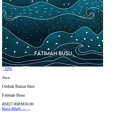
−10%
Jiwa
Ombak Bukan Biru
Fatimah Busu
RM27.00
RM30.00
Baca Blurb →