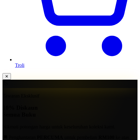
Troli
✕
🏷️
Tawaran Eksklusif
10%
Diskaun
Semua Buku
Nikmati potongan harga untuk keseluruhan koleksi kami.
🚚 Penghantaran
PERCUMA
untuk pembelian
RM100
ke atas