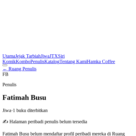
Utama
Jejak Tarbiah
Jiwa
JTX
Siri
Komik
Kombo
Penulis
Katalog
Tentang Kami
Hamka Coffee
← Ruang Penulis
FB
Penulis
Fatimah Busu
Jiwa
·
1 buku diterbitkan
✍️ Halaman peribadi penulis belum tersedia
Fatimah Busu belum mendaftar profil peribadi mereka di Ruang