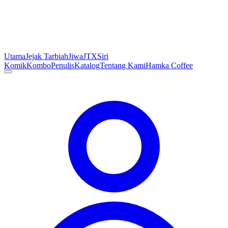
Utama
Jejak Tarbiah
Jiwa
JTX
Siri
Komik
Kombo
Penulis
Katalog
Tentang Kami
Hamka Coffee