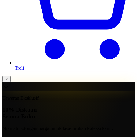
Troli
✕
🏷️
Tawaran Eksklusif
10%
Diskaun
Semua Buku
Nikmati potongan harga untuk keseluruhan koleksi kami.