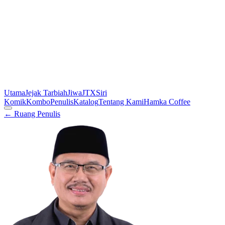
Utama
Jejak Tarbiah
Jiwa
JTX
Siri
Komik
Kombo
Penulis
Katalog
Tentang Kami
Hamka Coffee
← Ruang Penulis