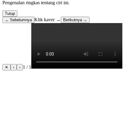
Pengenalan ringkas tentang ciri ini.
Tutup
Klik kaver →
← Sebelumnya
Berikutnya →
1 / 1
✕
‹
›