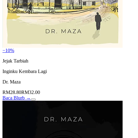
−10%
Jejak Tarbiah
Inginku Kembara Lagi
Dr. Maza
RM28.80
RM32.00
Baca Blurb →