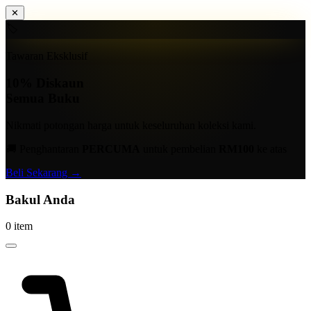
✕
🏷️
Tawaran Eksklusif
10%
Diskaun
Semua Buku
Nikmati potongan harga untuk keseluruhan koleksi kami.
🚚 Penghantaran
PERCUMA
untuk pembelian
RM100
ke atas
Beli Sekarang →
Bakul Anda
0 item