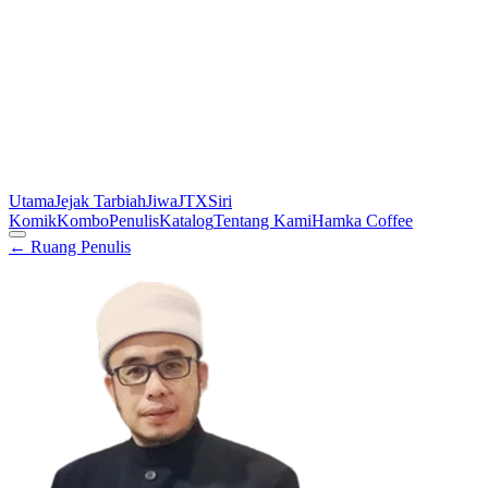
Utama
Jejak Tarbiah
Jiwa
JTX
Siri
Komik
Kombo
Penulis
Katalog
Tentang Kami
Hamka Coffee
← Ruang Penulis