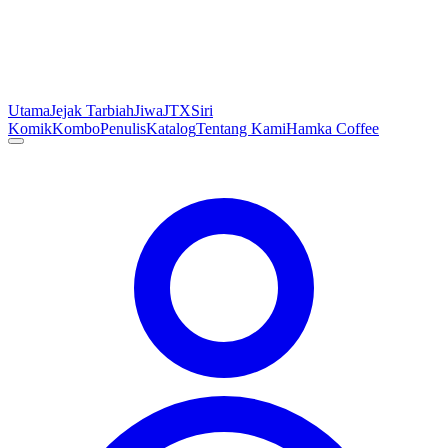
Utama
Jejak Tarbiah
Jiwa
JTX
Siri
Komik
Kombo
Penulis
Katalog
Tentang Kami
Hamka Coffee