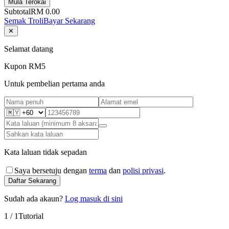
Mula Terokai
Subtotal
RM 0.00
Semak Troli
Bayar Sekarang
✕
Selamat datang
Kupon RM5
Untuk pembelian pertama anda
Kata laluan tidak sepadan
Saya bersetuju dengan
terma
dan
polisi privasi
.
Daftar Sekarang
Sudah ada akaun?
Log masuk di sini
1
/
1
Tutorial