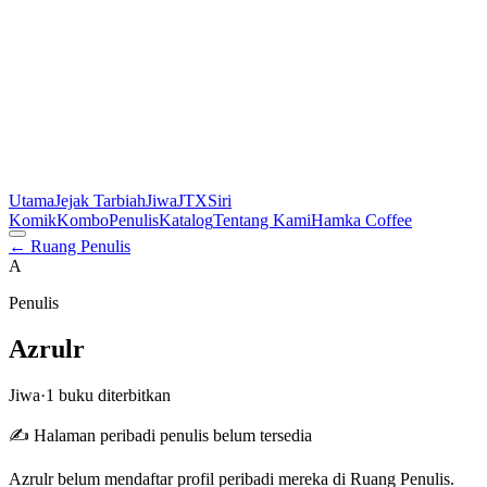
Utama
Jejak Tarbiah
Jiwa
JTX
Siri
Komik
Kombo
Penulis
Katalog
Tentang Kami
Hamka Coffee
← Ruang Penulis
A
Penulis
Azrulr
Jiwa
·
1 buku diterbitkan
✍️ Halaman peribadi penulis belum tersedia
Azrulr belum mendaftar profil peribadi mereka di Ruang Penulis.