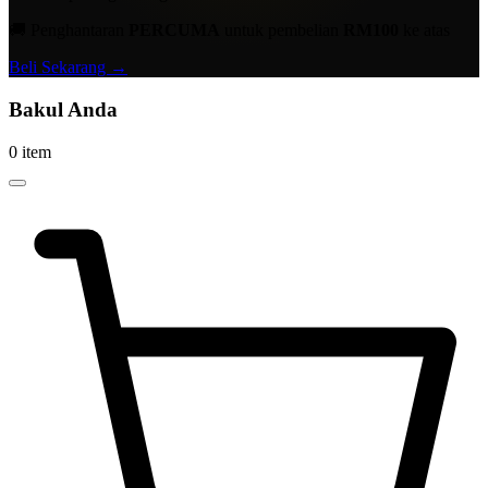
🚚 Penghantaran
PERCUMA
untuk pembelian
RM100
ke atas
Beli Sekarang →
Bakul Anda
0 item