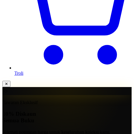
Troli
✕
🏷️
Tawaran Eksklusif
10%
Diskaun
Semua Buku
Nikmati potongan harga untuk keseluruhan koleksi kami.