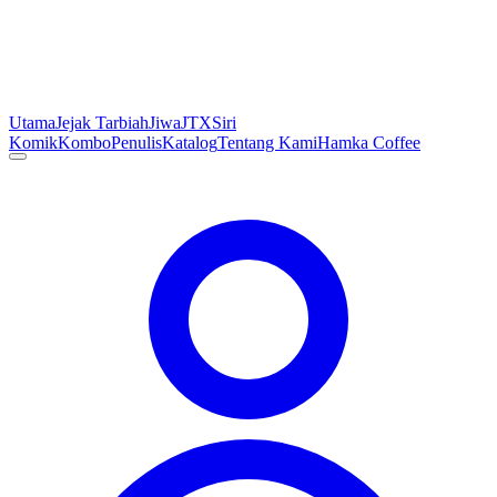
Utama
Jejak Tarbiah
Jiwa
JTX
Siri
Komik
Kombo
Penulis
Katalog
Tentang Kami
Hamka Coffee