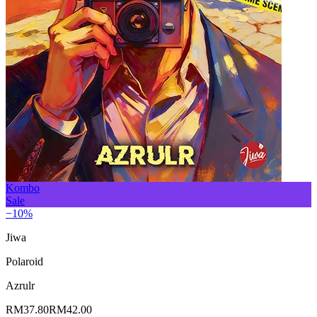
Kombo
Sale
−10%
Jiwa
Polaroid
Azrulr
RM37.80
RM42.00