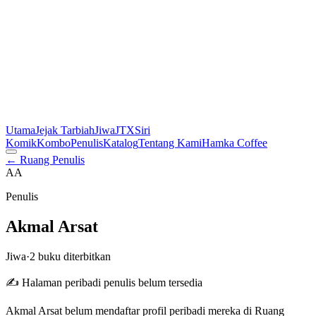
Utama
Jejak Tarbiah
Jiwa
JTX
Siri
Komik
Kombo
Penulis
Katalog
Tentang Kami
Hamka Coffee
← Ruang Penulis
AA
Penulis
Akmal Arsat
Jiwa
·
2 buku diterbitkan
✍️ Halaman peribadi penulis belum tersedia
Akmal Arsat belum mendaftar profil peribadi mereka di Ruang