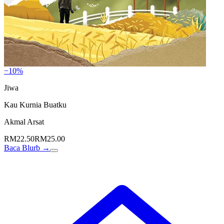
−10%
Jiwa
Kau Kurnia Buatku
Akmal Arsat
RM22.50
RM25.00
Baca Blurb →