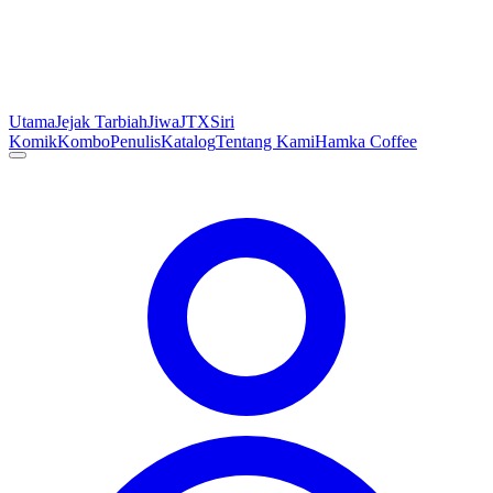
Utama
Jejak Tarbiah
Jiwa
JTX
Siri
Komik
Kombo
Penulis
Katalog
Tentang Kami
Hamka Coffee