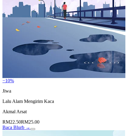
−10%
Jiwa
Lalu Alam Mengirim Kaca
Akmal Arsat
RM22.50
RM25.00
Baca Blurb →