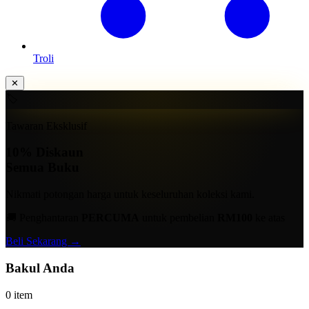
Troli
✕
🏷️
Tawaran Eksklusif
10%
Diskaun
Semua Buku
Nikmati potongan harga untuk keseluruhan koleksi kami.
🚚 Penghantaran
PERCUMA
untuk pembelian
RM100
ke atas
Beli Sekarang →
Bakul Anda
0 item